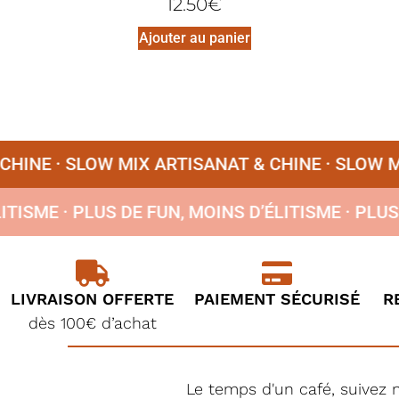
12.50
€
Ajouter au panier
INE ·
SLOW MIX ARTISANAT & CHINE ·
SLOW MIX
’ÉLITISME ·
PLUS DE FUN, MOINS D’ÉLITISME ·
PL
LIVRAISON OFFERTE
PAIEMENT SÉCURISÉ
R
dès 100€ d’achat
Le temps d'un café, suivez 