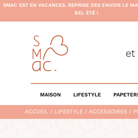
SMAC EST EN VACANCES. REPRISE DES ENVOIS LE MA
BEL ÉTÉ !
et
MAISON
LIFESTYLE
PAPETER
ACCUEIL
/
LIFESTYLE
/
ACCESSOIRES
/ P