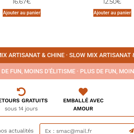
16.67
€
12.50
€
Ajouter au panier
Ajouter au panier
 ARTISANAT & CHINE ·
SLOW MIX ARTISANAT & C
US DE FUN, MOINS D’ÉLITISME ·
PLUS DE FUN, MO
ETOURS GRATUITS
EMBALLÉ AVEC
sous 14 jours
AMOUR
nos actualités