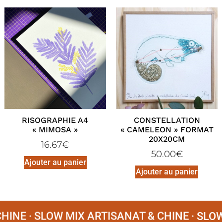
RISOGRAPHIE A4
CONSTELLATION
« MIMOSA »
« CAMELEON » FORMAT
20X20CM
16.67
€
50.00
€
Ajouter au panier
Ajouter au panier
INE ·
SLOW MIX ARTISANAT & CHINE ·
SLOW M