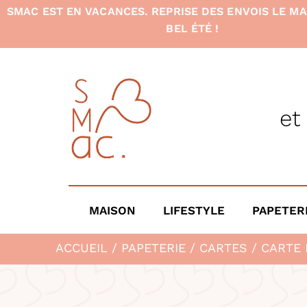
SMAC EST EN VACANCES. REPRISE DES ENVOIS LE MA
BEL ÉTÉ !
et
MAISON
LIFESTYLE
PAPETER
ACCUEIL
/
PAPETERIE
/
CARTES
/ CARTE 