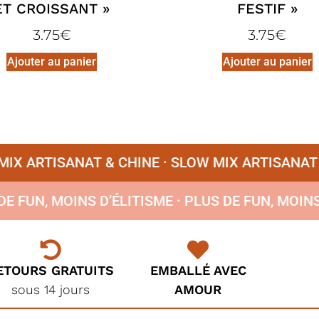
ET CROISSANT »
FESTIF »
3.75
€
3.75
€
Ajouter au panier
Ajouter au panier
 ARTISANAT & CHINE ·
SLOW MIX ARTISANAT & C
US DE FUN, MOINS D’ÉLITISME ·
PLUS DE FUN, MO
ETOURS GRATUITS
EMBALLÉ AVEC
sous 14 jours
AMOUR