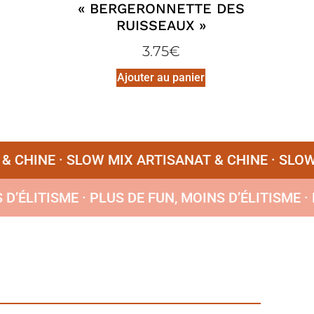
« BERGERONNETTE DES
RUISSEAUX »
3.75
€
Ajouter au panier
HINE ·
SLOW MIX ARTISANAT & CHINE ·
SLOW MI
INS D’ÉLITISME ·
PLUS DE FUN, MOINS D’ÉLITISM