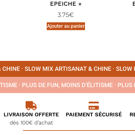
EPEICHE »
3.75
€
Ajouter au panier
INE ·
SLOW MIX ARTISANAT & CHINE ·
SLOW MIX
’ÉLITISME ·
PLUS DE FUN, MOINS D’ÉLITISME ·
PL
LIVRAISON OFFERTE
PAIEMENT SÉCURISÉ
R
dès 100€ d’achat